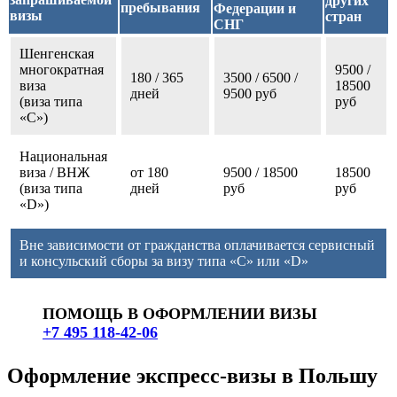
других
пребывания
Федерации и
визы
стран
СНГ
Шенгенская
многократная
9500 /
180 / 365
3500 / 6500 /
виза
18500
дней
9500 руб
(виза типа
руб
«С»)
Национальная
виза / ВНЖ
от 180
9500 / 18500
18500
(виза типа
дней
руб
руб
«D»)
Вне зависимости от гражданства оплачивается сервисный
и консульский сборы за визу типа «C» или «D»
ПОМОЩЬ В ОФОРМЛЕНИИ ВИЗЫ
+7 495 118-42-06
Оформление экспресс-визы в Польшу