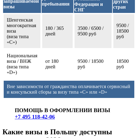
запрашиваемой
других
пребывания
Федерации и
визы
стран
СНГ
Шенгенская
многократная
9500 /
180 / 365
3500 / 6500 /
виза
18500
дней
9500 руб
(виза типа
руб
«С»)
Национальная
виза / ВНЖ
от 180
9500 / 18500
18500
(виза типа
дней
руб
руб
«D»)
Вне зависимости от гражданства оплачивается сервисный
и консульский сборы за визу типа «C» или «D»
ПОМОЩЬ В ОФОРМЛЕНИИ ВИЗЫ
+7 495 118-42-06
Какие визы в Польшу доступны