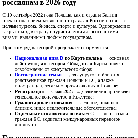
россиянам в 2026 году
С 19 сентября 2022 года Польша, как и страны Балтии,
прекратила приём заявлений от граждан России на визы с
целями туризма, бизнеса, спорта и культуры. Одновременно
закрыт въезд в страну с туристическими шенгенскими
визами, выданными любым государством.
При этом ряд категорий продолжает оформляться:
Национальная виза D
по Карте поляка
— основная
действующая категория. Обладатели Карты поляка
освобождены от консульского сбора;
Воссоединение семьи
— для супругов и близких
родственников граждан Польши и ЕС, а также
иностранцев, легально проживающих в Польше;
Репатриация
— с мая 2025 года заявления принимает
генеральное консульство в Иркутске;
Гуманитарные основания
— лечение, похороны
близких, иные исключительные обстоятельства;
Отдельные исключения по визам C
— члены семей
граждан ЕС, водители международных перевозок,
дипломаты.
Где подают документы: визовый центр