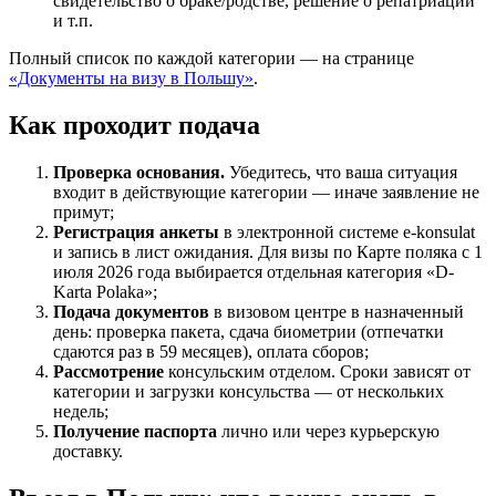
свидетельство о браке/родстве, решение о репатриации
и т.п.
Полный список по каждой категории — на странице
«Документы на визу в Польшу»
.
Как проходит подача
Проверка основания.
Убедитесь, что ваша ситуация
входит в действующие категории — иначе заявление не
примут;
Регистрация анкеты
в электронной системе e-konsulat
и запись в лист ожидания. Для визы по Карте поляка с 1
июля 2026 года выбирается отдельная категория «D-
Karta Polaka»;
Подача документов
в визовом центре в назначенный
день: проверка пакета, сдача биометрии (отпечатки
сдаются раз в 59 месяцев), оплата сборов;
Рассмотрение
консульским отделом. Сроки зависят от
категории и загрузки консульства — от нескольких
недель;
Получение паспорта
лично или через курьерскую
доставку.