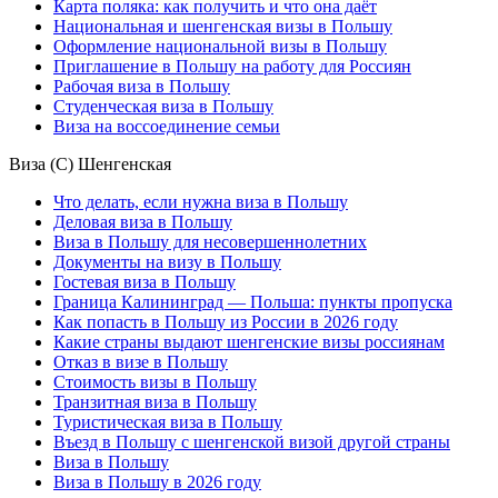
Карта поляка: как получить и что она даёт
Национальная и шенгенская визы в Польшу
Оформление национальной визы в Польшу
Приглашение в Польшу на работу для Россиян
Рабочая виза в Польшу
Студенческая виза в Польшу
Виза на воссоединение семьи
Виза (С) Шенгенская
Что делать, если нужна виза в Польшу
Деловая виза в Польшу
Виза в Польшу для несовершеннолетних
Документы на визу в Польшу
Гостевая виза в Польшу
Граница Калининград — Польша: пункты пропуска
Как попасть в Польшу из России в 2026 году
Какие страны выдают шенгенские визы россиянам
Отказ в визе в Польшу
Стоимость визы в Польшу
Транзитная виза в Польшу
Туристическая виза в Польшу
Въезд в Польшу с шенгенской визой другой страны
Виза в Польшу
Виза в Польшу в 2026 году