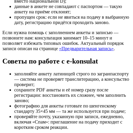
вместо национальной D);
данные в анкете не совпадают с паспортом — такую
анкету на приёме отклонят;
пропущен срок: если не явиться на подачу в выбранную
дату, регистрацию придётся проходить заново.
Если нужна помощь с заполнением анкеты и записью —
позвоните нам: консультация занимает 10–15 минут и
позволяет избежать типовых ошибок. Актуальный порядок
записи описан на странице
«Предварительная запись»
.
Советы по работе с e-konsulat
заполняйте анкету латиницей строго по загранпаспорту
— система не проверяет транслитерацию, а консульство
проверит;
сохраните PDF анкеты и её номер сразу после
регистрации: восстановить их сложнее, чем заполнить
заново;
фотографию для анкеты готовьте по шенгенскому
стандарту 35×45 мм — та же используется при подаче;
проверяйте почту, указанную при записи, ежедневно,
включая «Спам»: приглашение на подачу приходит с
коротким сроком реакции.