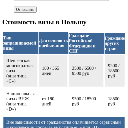
Стоимость визы в Польшу
Граждане
Тип
Граждане
Длительность
Российской
запрашиваемой
других
пребывания
Федерации и
визы
стран
СНГ
Шенгенская
многократная
9500 /
180 / 365
3500 / 6500 /
виза
18500
дней
9500 руб
(виза типа
руб
«С»)
Национальная
виза / ВНЖ
от 180
9500 / 18500
18500
(виза типа
дней
руб
руб
«D»)
Вне зависимости от гражданства оплачивается сервисный
и консульский сборы за визу типа «C» или «D»