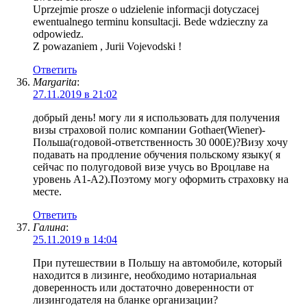
Uprzejmie prosze o udzielenie informacji dotyczacej
ewentualnego terminu konsultacji. Bede wdzieczny za
odpowiedz.
Z powazaniem , Jurii Vojevodski !
Ответить
Margarita
:
27.11.2019 в 21:02
добрый день! могу ли я использовать для получения
визы страховой полис компании Gothaer(Wiener)-
Польша(годовой-ответственность 30 000E)?Визу хочу
подавать на продление обучения польскому языку( я
сейчас по полугодовой визе учусь во Вроцлаве на
уровень А1-А2).Поэтому могу оформить страховку на
месте.
Ответить
Галина
:
25.11.2019 в 14:04
При путешествии в Польшу на автомобиле, который
находится в лизинге, необходимо нотариальная
доверенность или достаточно доверенности от
лизингодателя на бланке организации?