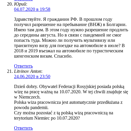
Юрий
:
04.07.2020 в 19:58
Здравствуйте. Я гражданин РФ. В прошлом году
получил разрешение на пребывание (ВНЖ) в Болгарии.
Имею там дом. В этом году нужно разрешение продлить
до середины августа. Но в связи с пандемией не смог
попасть туда. Можно ли получить мультивизу или
транзитную визу для поездке на автомобиле в июле? В
2018 и 2019 въезжал на автомобиле по туристическим
шенгенским визам. Спасибо.
Ответить
Litvinov Anton
:
24.06.2020 в 23:50
Dzień dobry. Obywatel Federacji Rosyjskiej posiada polską
wizę na pracę ważną na 10.07.2020. W tej chwili znajduje się
w Niemczech.
Polska wiza pracownicza jest automatycznie przedłużana z
powodu pandemii.
Czy można pozostać z tą polską wizą pracowniczą na
terytorium Niemiec po 10.07.2020?
Ответить