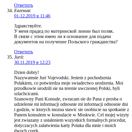
Ответить
Евгения
:
01.12.2019 в 11:46
Здравствуйте.
У меня прадед по материнской линии был поляк.
В связи с этим имею ли я основание для подачи
документов на получение Польского гражданства?
Ответить
Jurii
:
30.11.2019 в 12:23
Dzien dobry!
Nazywamsie Juri Vojevodski. Jestem z pochodzenia
Polakiem, co potwierdza moje swiadectwo urodzenia. Moi
przodkowie urodzili sie na terenie uwczesnej Polski, byli
szlachcicami.
Szanowny Pani Konsule, zwracam sie do Pana z prosba o
udzielenie mi informacji odnosnie mi informacji odnosnie dni
i godzin, w ktorych mozna stawic sie osobiscie na spotkanie z
Panem konsulem w konsulacie w Moskwie. Cel mojej wizyty
jest zwiazany z ustaleniem wszystkich formalnych procedur,
dotyczacych zalatwienia karty Polaka dla mnie i moich
dwoch corek.